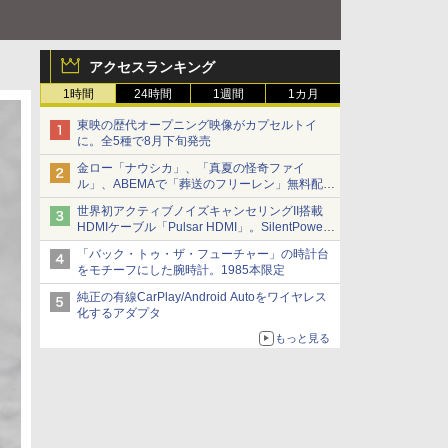
アクセスランキング
1時間
24時間
1週間
1カ月
東映の歴代オープニング映像がカプセルトイ
に。全5種で8月下旬発売
金ロー「ナウシカ」、「真夏の怪奇ファイ
ル」、ABEMAで「葬送のフリーレン」無料配信
など。夏の特番・配信情報
世界初アクティブノイズキャンセリングII搭載
HDMIケーブル「Pulsar HDMI」。SilentPower
から
「バック・トゥ・ザ・フューチャー」の時計台
をモチーフにした腕時計。1985本限定
純正の有線CarPlay/Android Autoをワイヤレス
化するアダプタ
もっと見る