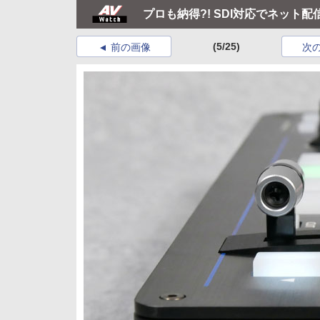
プロも納得?! SDI対応でネット
(5/25)
前の画像
次