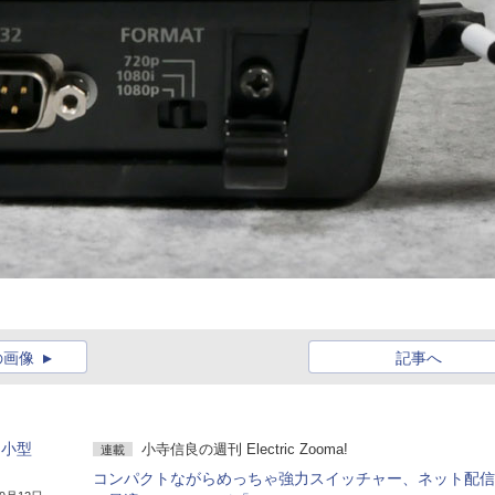
の画像
記事へ
超小型
小寺信良の週刊 Electric Zooma!
連載
コンパクトながらめっちゃ強力スイッチャー、ネット配信