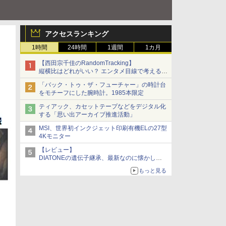
アクセスランキング
1時間
24時間
1週間
1カ月
【西田宗千佳のRandomTracking】
縦横比はどれがいい？ エンタメ目線で考える、
サムスン新「Galaxy Z Fold」
「バック・トゥ・ザ・フューチャー」の時計台
をモチーフにした腕時計。1985本限定
ティアック、カセットテープなどをデジタル化
する「思い出アーカイブ推進活動」
MSI、世界初インクジェット印刷有機ELの27型
4Kモニター
【レビュー】
DIATONEの遺伝子継承、最新なのに懐かし
い“惚れる音”Tecnologia e Cuore「DS-TC52B」
もっと見る
を聴く