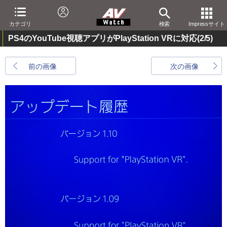
カテゴリ
検索
Impressサイト
PS4のYouTube視聴アプリがPlayStation VRに対応
(2/5)
前の画像
次の画像