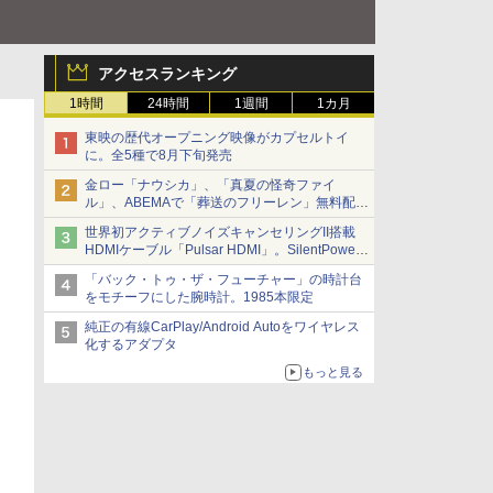
アクセスランキング
1時間
24時間
1週間
1カ月
東映の歴代オープニング映像がカプセルトイ
に。全5種で8月下旬発売
金ロー「ナウシカ」、「真夏の怪奇ファイ
ル」、ABEMAで「葬送のフリーレン」無料配信
など。夏の特番・配信情報
世界初アクティブノイズキャンセリングII搭載
HDMIケーブル「Pulsar HDMI」。SilentPower
から
「バック・トゥ・ザ・フューチャー」の時計台
をモチーフにした腕時計。1985本限定
純正の有線CarPlay/Android Autoをワイヤレス
化するアダプタ
もっと見る