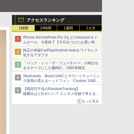
アクセスランキング
1時間
24時間
1週間
1カ月
iPhone AirやAirPods Pro 3などのAmazonタイ
ムセール、今夜終了【今日みつけたお買い得
品】
純正の有線CarPlay/Android Autoをワイヤレス
化するアダプタ
「バック・トゥ・ザ・フューチャー」の時計台
をモチーフにした腕時計。1985本限定
Skullcandy、BoseのANCとサウンドチューニン
グ採用の震えるヘッドフォン「Crusher 1080
ANC」
【西田宗千佳のRandomTracking】
縦横比はどれがいい？ エンタメ目線で考える、
サムスン新「Galaxy Z Fold」
もっと見る