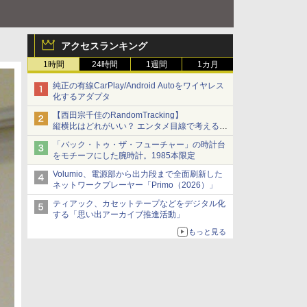
アクセスランキング
1時間
24時間
1週間
1カ月
純正の有線CarPlay/Android Autoをワイヤレス
化するアダプタ
【西田宗千佳のRandomTracking】
縦横比はどれがいい？ エンタメ目線で考える、
サムスン新「Galaxy Z Fold」
「バック・トゥ・ザ・フューチャー」の時計台
をモチーフにした腕時計。1985本限定
Volumio、電源部から出力段まで全面刷新した
ネットワークプレーヤー「Primo（2026）」
ティアック、カセットテープなどをデジタル化
する「思い出アーカイブ推進活動」
もっと見る