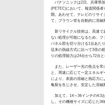
パナソニックは2日、兵庫県加
(PETEC)において、報道関
開。あわせて、テレビのリサイ
て、ブラウン管を自動的に溶融
新リサイクル技術は、高速で
ない処理が可能になるため、フ
パネル部を切り分ける1台あたり
従来の熱線方式に比べて3倍の
りの処理能力は24台から72台
また、レーザー光の焦点を常に
と、周速に応じて一定エネルギ
により、表面の溶融と熱応力に
亀裂を生じさせ、安定した溶融
加えて、14～36インチの4:3
し、その機種サイズに応じた3