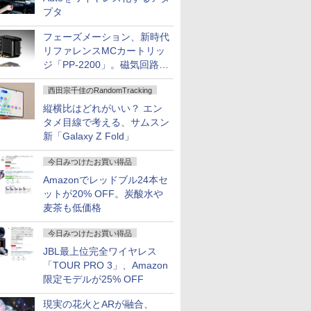
プタ
フェーズメーション、新時代
リファレンスMCカートリッ
ジ「PP-2200」。磁気回路や
ハウジングを根本から見直し
西田宗千佳のRandomTracking
縦横比はどれがいい？ エン
タメ目線で考える、サムスン
新「Galaxy Z Fold」
今日みつけたお買い得品
Amazonでレッドブル24本セ
ットが20% OFF。炭酸水や
麦茶も低価格
今日みつけたお買い得品
JBL最上位完全ワイヤレス
「TOUR PRO 3」、Amazon
限定モデルが25% OFF
現実の花火とARが融合、