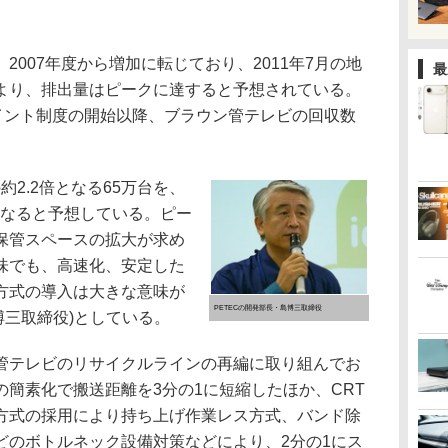
007年度から増加に転じており、2011年7月の地
最
より、排出量はピークに達すると予想されている。
ポイント制度の開始以降、ブラウン管テレビの回収数
約2.2倍となる65万台を、
になると予想している。ピー
保管スペースの拡大が求め
味でも、高速化、安定した
方式の導入は大きな意味が
PETECの開発部長・島博三取締役
博三取締役)としている。
テレビのリサイクルラインの再編に取り組んでお
簡素化で搬送距離を3分の1に短縮したほか、CRT
方式の採用により持ち上げ作業レス方式、バンド除
どのボトルネック設備対策などにより、2分の1にス