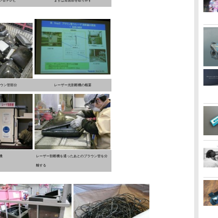
ン管テレビ
まずは背面部を取り外す
ウン管部分
レーザー光割断機の概要
機
レーザー割断機を通ったあとのブラウン管を分
離する