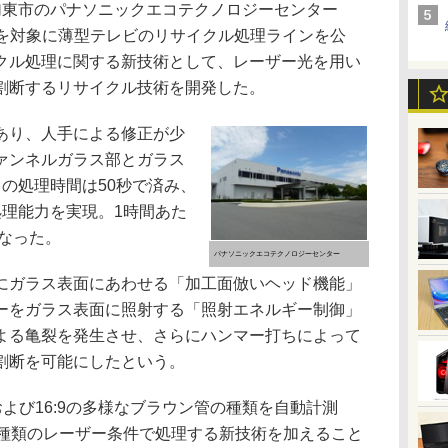
東市のパナソニックエコテクノロジーセンター
係者を対象に薄型テレビのリサイクル処理ラインを公
クル処理に関する新技術として、レーザー光を用い
割断するリサイクル技術を開発した。
あり、人手による修正が少
ァンネルガラス部とガラス
の処理時間は50秒で済み、
処理能力を実現。1時間あた
となった。
パナソニックエコテクノロジーセンター
ガラス表面にあわせる「加工面倣いヘッド機能」
ーをガラス表面に照射する「照射エネルギー制御」
よる亀裂を発生させ、さらにハンマー打ちによって
割断を可能にしたという。
および16:9の多様なブラウン管の種類を自動計測
8種類のレーザー条件で処理する新技術を加えること