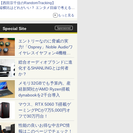
【西田宗千佳のRandomTracking】
縦横比はどれがいい？ エンタメ目線で考える、
サムスン新「Galaxy Z Fold」
もっと見る
Special Site
エントリーなのに脅威の実
力!「Osprey」Noble Audioワ
イヤレスイヤフォン4機種を
一気に聴く
総合オーディオブランドに進
化するSHANLINGとは何者
か？
メモリ32GBでも予算内。産
経新聞社がAMD Ryzen搭載
dynabookを2千台導入
マウス、RTX 5060 Ti搭載ゲ
ーミングPCが7万5,000円オ
フで30万円台！
性能の良いお得な中古PC情
報はこのページでチェック！