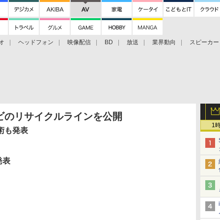
オ
ヘッドフォン
映像配信
BD
放送
業界動向
スピーカー
ェクタ
PS4
BDプレーヤー
映像配信
BD
ビのリサイクルラインを公開
1
術も発表
発表