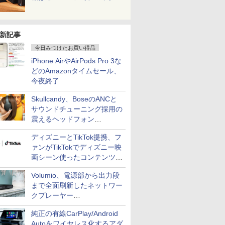
新記事
今日みつけたお買い得品
iPhone AirやAirPods Pro 3な
どのAmazonタイムセール、
今夜終了
Skullcandy、BoseのANCと
サウンドチューニング採用の
震えるヘッドフォン
「Crusher 1080 ANC」
ディズニーとTikTok提携、フ
ァンがTikTokでディズニー映
画シーン使ったコンテンツ制
作、Disney+にも配信
Volumio、電源部から出力段
まで全面刷新したネットワー
クプレーヤー
「Primo（2026）」
純正の有線CarPlay/Android
Autoをワイヤレス化するアダ