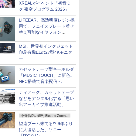
XREALがイベント「初音ミ
ク 夜空プログラム 2026」
LIFEEAR、高透明度レジン採
用で、フェイスプレート着せ
替え可能なイヤフォン
「Nova Shell」
MSI、世界初インクジェット
印刷有機ELの27型4Kモニタ
ー
カセットテープ型キーホルダ
「MUSIC TOUCH」に新色。
NFC搭載で音楽配信へ
ティアック、カセットテープ
などをデジタル化する「思い
出アーカイブ推進活動」
小寺信良の週刊 Electric Zooma!
望遠ブーム来てる!? 9年ぶり
に大復活した、ソニー
「RX10 V」