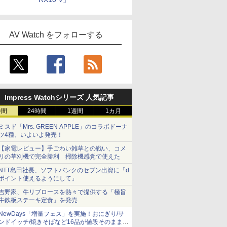
AV Watch をフォローする
Impress Watchシリーズ 人気記事
時間
24時間
1週間
1カ月
ミスド「Mrs. GREEN APPLE」のコラボドーナ
ツ4種、いよいよ発売！
【家電レビュー】手ごわい雑草との戦い、コメ
リの草刈機で完全勝利 掃除機感覚で使えた
NTT島田社長、ソフトバンクのセブン出資に「d
ポイント使えるようにして」
吉野家、牛リブロースを熱々で提供する「極旨
牛鉄板ステーキ定食」を発売
NewDays「増量フェス」を実施！おにぎり/サ
ンドイッチ/焼きそばなど16品が値段そのままで