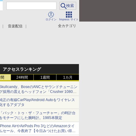
ログイン
Impress サイト
全カテゴリ
音楽配信
アクセスランキング
時間
24時間
1週間
1カ月
Skullcandy、BoseのANCとサウンドチューニン
グ採用の震えるヘッドフォン「Crusher 1080
ANC」
純正の有線CarPlay/Android Autoをワイヤレス
化するアダプタ
「バック・トゥ・ザ・フューチャー」の時計台
をモチーフにした腕時計。1985本限定
iPhone AirやAirPods Pro 3などのAmazonタイ
ムセール、今夜終了【今日みつけたお買い得
品】