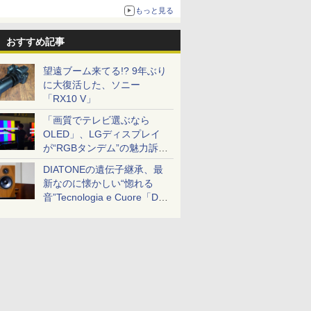
ボリュームアップ
もっと見る
おすすめ記事
望遠ブーム来てる!? 9年ぶり
に大復活した、ソニー
「RX10 V」
「画質でテレビ選ぶなら
OLED」、LGディスプレイ
が“RGBタンデム”の魅力訴
求。液晶とのガチ比較も
DIATONEの遺伝子継承、最
新なのに懐かしい“惚れる
音”Tecnologia e Cuore「DS-
TC52B」を聴く