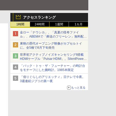
アクセスランキング
1時間
24時間
1週間
1カ月
金ロー「ナウシカ」、「真夏の怪奇ファイ
ル」、ABEMAで「葬送のフリーレン」無料配信
など。夏の特番・配信情報
東映の歴代オープニング映像がカプセルトイ
に。全5種で8月下旬発売
世界初アクティブノイズキャンセリングII搭載
HDMIケーブル「Pulsar HDMI」。SilentPower
から
「バック・トゥ・ザ・フューチャー」の時計台
をモチーフにした腕時計。1985本限定
「借りぐらしのアリエッティ」日テレで今夜。
3週連続ジブリの第一夜
もっと見る