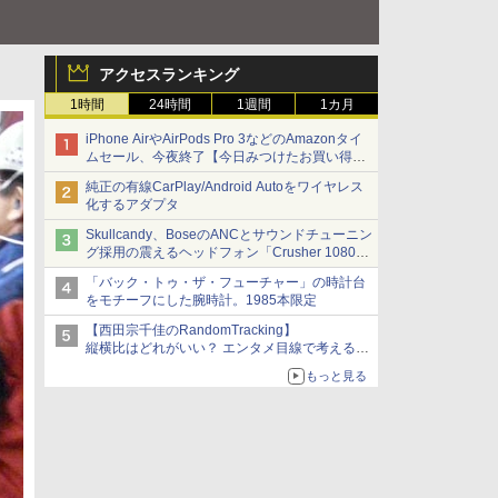
アクセスランキング
1時間
24時間
1週間
1カ月
iPhone AirやAirPods Pro 3などのAmazonタイ
ムセール、今夜終了【今日みつけたお買い得
品】
純正の有線CarPlay/Android Autoをワイヤレス
化するアダプタ
Skullcandy、BoseのANCとサウンドチューニン
グ採用の震えるヘッドフォン「Crusher 1080
ANC」
「バック・トゥ・ザ・フューチャー」の時計台
をモチーフにした腕時計。1985本限定
【西田宗千佳のRandomTracking】
縦横比はどれがいい？ エンタメ目線で考える、
サムスン新「Galaxy Z Fold」
もっと見る