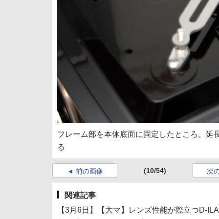
フレーム部を本体底面に固定したところ。延
る
(10/54)
前の画像
次
関連記事
【3月6日】【大マ】レンズ性能が際立つD-IL