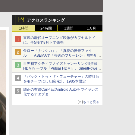
アクセスランキング
1時間
24時間
1週間
1カ月
東映の歴代オープニング映像がカプセルトイ
に。全5種で8月下旬発売
金ロー「ナウシカ」、「真夏の怪奇ファイ
ル」、ABEMAで「葬送のフリーレン」無料配信
など。夏の特番・配信情報
世界初アクティブノイズキャンセリングII搭載
HDMIケーブル「Pulsar HDMI」。SilentPower
から
「バック・トゥ・ザ・フューチャー」の時計台
をモチーフにした腕時計。1985本限定
純正の有線CarPlay/Android Autoをワイヤレス
化するアダプタ
もっと見る