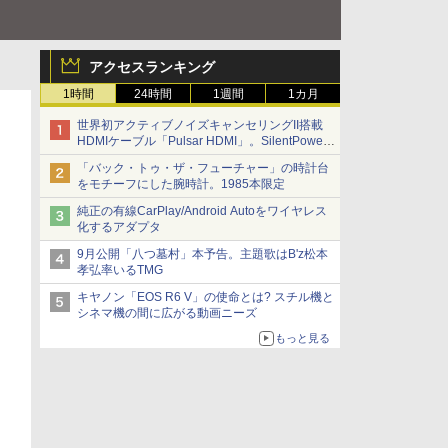
アクセスランキング
1時間
24時間
1週間
1カ月
世界初アクティブノイズキャンセリングII搭載
HDMIケーブル「Pulsar HDMI」。SilentPower
から
「バック・トゥ・ザ・フューチャー」の時計台
をモチーフにした腕時計。1985本限定
純正の有線CarPlay/Android Autoをワイヤレス
化するアダプタ
9月公開「八つ墓村」本予告。主題歌はB'z松本
孝弘率いるTMG
キヤノン「EOS R6 V」の使命とは? スチル機と
シネマ機の間に広がる動画ニーズ
もっと見る