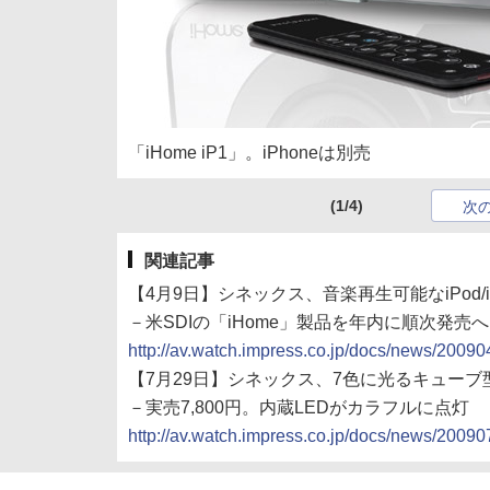
「iHome iP1」。iPhoneは別売
(1/4)
次
関連記事
【4月9日】シネックス、音楽再生可能なiPod/
－米SDIの「iHome」製品を年内に順次発売へ
http://av.watch.impress.co.jp/docs/news/2009
【7月29日】シネックス、7色に光るキューブ型
－実売7,800円。内蔵LEDがカラフルに点灯
http://av.watch.impress.co.jp/docs/news/2009