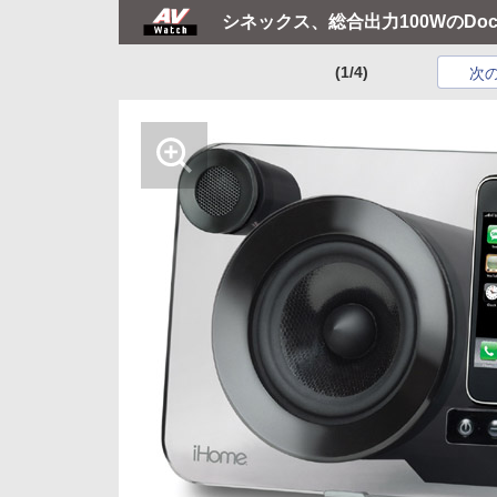
シネックス、総合出力100WのDoc
(1/4)
次