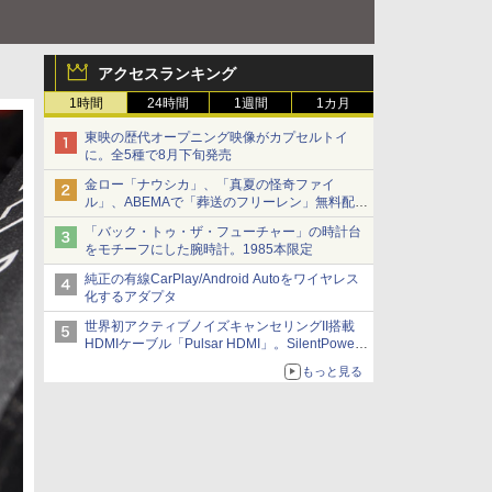
アクセスランキング
1時間
24時間
1週間
1カ月
東映の歴代オープニング映像がカプセルトイ
に。全5種で8月下旬発売
金ロー「ナウシカ」、「真夏の怪奇ファイ
ル」、ABEMAで「葬送のフリーレン」無料配信
など。夏の特番・配信情報
「バック・トゥ・ザ・フューチャー」の時計台
をモチーフにした腕時計。1985本限定
純正の有線CarPlay/Android Autoをワイヤレス
化するアダプタ
世界初アクティブノイズキャンセリングII搭載
HDMIケーブル「Pulsar HDMI」。SilentPower
から
もっと見る