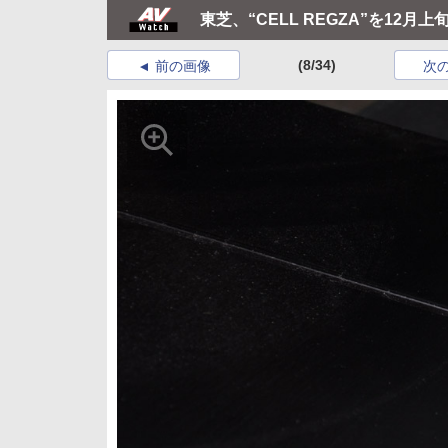
東芝、“CELL REGZA”を12月
(8/34)
前の画像
次