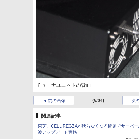
チューナユニットの背面
(8/34)
前の画像
次
関連記事
東芝、CELL REGZAが映らなくなる問題でサーバー
波アップデート実施