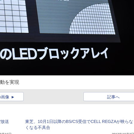
駆動を実現
の画像
記事へ
/放送
東芝、10月1日以降のBS/CS受信でCELL REGZAが映らな
くなる不具合