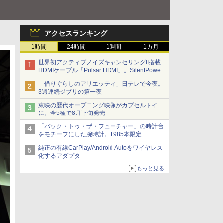
アクセスランキング
1時間
24時間
1週間
1カ月
世界初アクティブノイズキャンセリングII搭載
HDMIケーブル「Pulsar HDMI」。SilentPower
から
「借りぐらしのアリエッティ」日テレで今夜。
3週連続ジブリの第一夜
東映の歴代オープニング映像がカプセルトイ
に。全5種で8月下旬発売
「バック・トゥ・ザ・フューチャー」の時計台
をモチーフにした腕時計。1985本限定
純正の有線CarPlay/Android Autoをワイヤレス
化するアダプタ
もっと見る