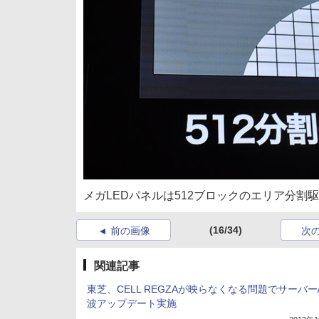
メガLEDパネルは512ブロックのエリア分割
(16/34)
前の画像
次
関連記事
東芝、CELL REGZAが映らなくなる問題でサーバー
波アップデート実施