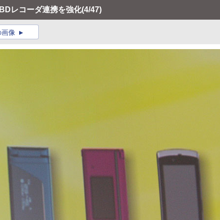
。BDレコーダ連携を強化
(4/47)
の画像