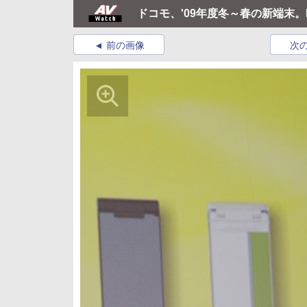
ドコモ、'09年度冬～春の新端末
前の画像
次