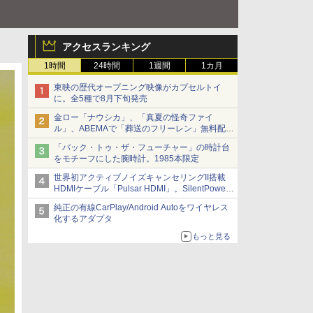
アクセスランキング
1時間
24時間
1週間
1カ月
東映の歴代オープニング映像がカプセルトイ
に。全5種で8月下旬発売
金ロー「ナウシカ」、「真夏の怪奇ファイ
ル」、ABEMAで「葬送のフリーレン」無料配信
など。夏の特番・配信情報
「バック・トゥ・ザ・フューチャー」の時計台
をモチーフにした腕時計。1985本限定
世界初アクティブノイズキャンセリングII搭載
HDMIケーブル「Pulsar HDMI」。SilentPower
から
純正の有線CarPlay/Android Autoをワイヤレス
化するアダプタ
もっと見る