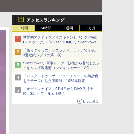
アクセスランキング
1時間
24時間
1週間
1カ月
世界初アクティブノイズキャンセリングII搭載
HDMIケーブル「Pulsar HDMI」。SilentPower
から
「借りぐらしのアリエッティ」日テレで今夜。
3週連続ジブリの第一夜
SilentPower、軍事レーダー技術から着想したノ
イキャン搭載電源コンディショナー「AC
iPurifier2」
「バック・トゥ・ザ・フューチャー」の時計台
をモチーフにした腕時計。1985本限定
「オデュッセイア」9月4日からIMAX先行上
映。35mmフィルム上映も
もっと見る