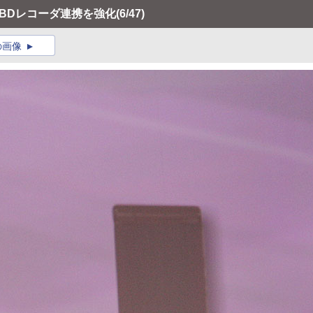
。BDレコーダ連携を強化
(6/47)
の画像