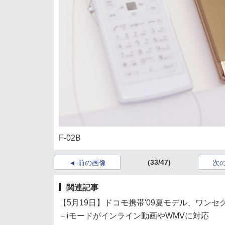
F-02B
(33/47)
前の画像
次
関連記事
【5月19日】ドコモ携帯'09夏モデル、ワンセ
－iモードがインライン動画やWMVに対応