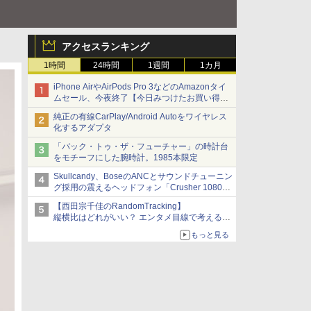
アクセスランキング
1時間
24時間
1週間
1カ月
iPhone AirやAirPods Pro 3などのAmazonタイ
ムセール、今夜終了【今日みつけたお買い得
品】
純正の有線CarPlay/Android Autoをワイヤレス
化するアダプタ
「バック・トゥ・ザ・フューチャー」の時計台
をモチーフにした腕時計。1985本限定
Skullcandy、BoseのANCとサウンドチューニン
グ採用の震えるヘッドフォン「Crusher 1080
ANC」
【西田宗千佳のRandomTracking】
縦横比はどれがいい？ エンタメ目線で考える、
サムスン新「Galaxy Z Fold」
もっと見る