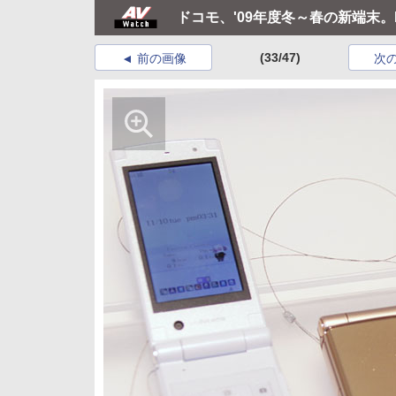
ドコモ、'09年度冬～春の新端末
(33/47)
前の画像
次