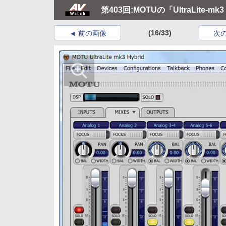
第403回:MOTUの「UltraLite-mk
(16/33)
前の画像
次