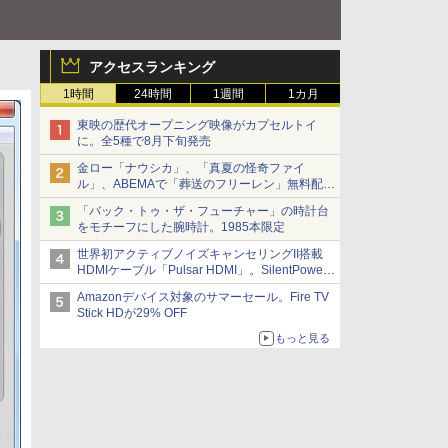
アクセスランキング
1時間
24時間
1週間
1カ月
東映の歴代オープニング映像がカプセルトイ
に。全5種で8月下旬発売
金ロー「ナウシカ」、「真夏の怪奇ファイ
ル」、ABEMAで「葬送のフリーレン」無料配信
など。夏の特番・配信情報
「バック・トゥ・ザ・フューチャー」の時計台
をモチーフにした腕時計。1985本限定
世界初アクティブノイズキャンセリングII搭載
HDMIケーブル「Pulsar HDMI」。SilentPower
から
Amazonデバイス対象のサマーセール。Fire TV
Stick HDが29% OFF
もっと見る