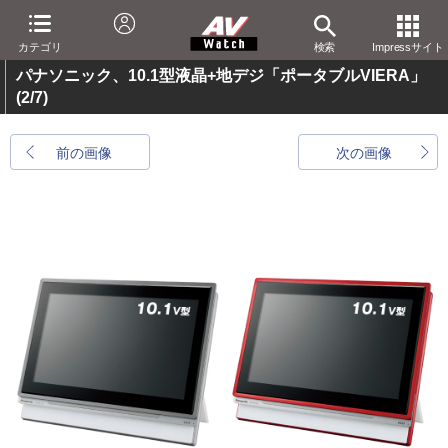
カテゴリ
検索
Impressサイト
パナソニック、10.1型液晶+地デジ「ポータブルVIERA」
(2/7)
前の画像
次の画像