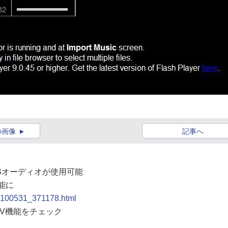
の画像
記事へ
 USBオーディオが使用可能
可能に
/20100531_371178.html
のAV機能をチェック