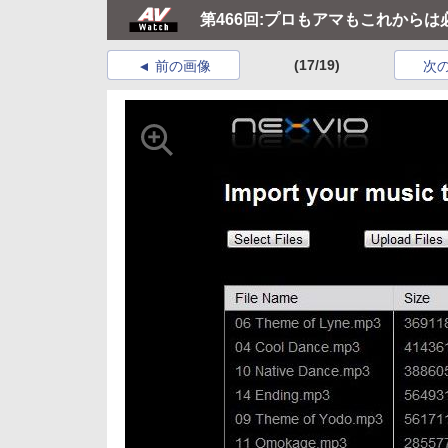
第466回:プロもアマもこれからは
(17/19)
前の画像
次