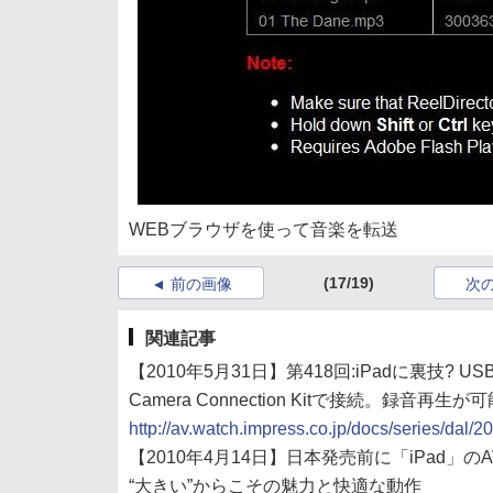
WEBブラウザを使って音楽を転送
(17/19)
前の画像
次
関連記事
【2010年5月31日】第418回:iPadに裏技?
Camera Connection Kitで接続。録音再生が
http://av.watch.impress.co.jp/docs/series/dal
【2010年4月14日】日本発売前に「iPad」
“大きい”からこその魅力と快適な動作