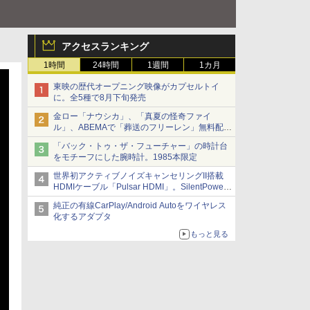
アクセスランキング
1時間
24時間
1週間
1カ月
東映の歴代オープニング映像がカプセルトイ
に。全5種で8月下旬発売
金ロー「ナウシカ」、「真夏の怪奇ファイ
ル」、ABEMAで「葬送のフリーレン」無料配信
など。夏の特番・配信情報
「バック・トゥ・ザ・フューチャー」の時計台
をモチーフにした腕時計。1985本限定
世界初アクティブノイズキャンセリングII搭載
HDMIケーブル「Pulsar HDMI」。SilentPower
から
純正の有線CarPlay/Android Autoをワイヤレス
化するアダプタ
もっと見る