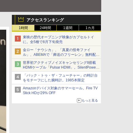
アクセスランキング
1時間
24時間
1週間
1カ月
東映の歴代オープニング映像がカプセルトイ
に。全5種で8月下旬発売
金ロー「ナウシカ」、「真夏の怪奇ファイ
ル」、ABEMAで「葬送のフリーレン」無料配信
など。夏の特番・配信情報
世界初アクティブノイズキャンセリングII搭載
HDMIケーブル「Pulsar HDMI」。SilentPower
から
「バック・トゥ・ザ・フューチャー」の時計台
をモチーフにした腕時計。1985本限定
Amazonデバイス対象のサマーセール。Fire TV
Stick HDが29% OFF
もっと見る