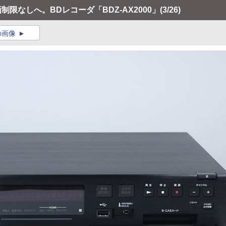
制限なしへ。BDレコーダ「BDZ-AX2000」
(3/26)
の画像