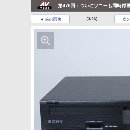
第476回：ついにソニーも同時録画
(3/26)
前の画像
次