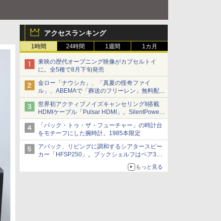
アクセスランキング
1時間
24時間
1週間
1カ月
東映の歴代オープニング映像がカプセルトイ
に。全5種で8月下旬発売
金ロー「ナウシカ」、「真夏の怪奇ファイ
ル」、ABEMAで「葬送のフリーレン」無料配信
など。夏の特番・配信情報
世界初アクティブノイズキャンセリングII搭載
HDMIケーブル「Pulsar HDMI」。SilentPower
から
「バック・トゥ・ザ・フューチャー」の時計台
をモチーフにした腕時計。1985本限定
アバック、リビングに調和するシアタースピー
カー「HFSP250」。ブックシェルフはペア3万
円以下
もっと見る