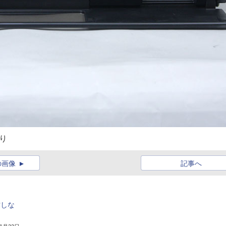
り
の画像
記事へ
作しな