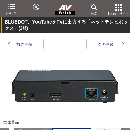
カテゴリ
検索
Impressサイト
BLUEDOT、YouTubeをTVに出力する「ネットテレビボッ
クス」
(3/4)
前の画像
次の画像
本体背面