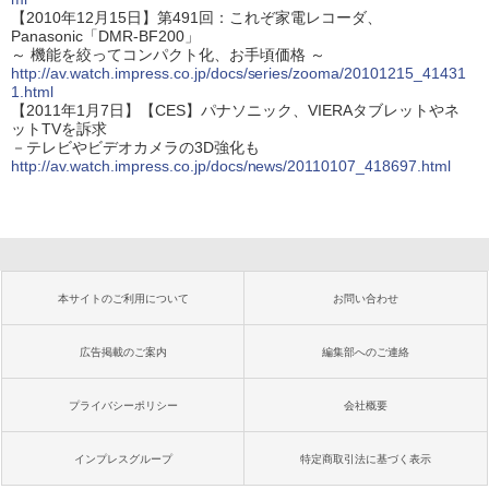
【2010年12月15日】第491回：これぞ家電レコーダ、
Panasonic「DMR-BF200」
～ 機能を絞ってコンパクト化、お手頃価格 ～
http://av.watch.impress.co.jp/docs/series/zooma/20101215_41431
1.html
【2011年1月7日】【CES】パナソニック、VIERAタブレットやネ
ットTVを訴求
－テレビやビデオカメラの3D強化も
http://av.watch.impress.co.jp/docs/news/20110107_418697.html
本サイトのご利用について
お問い合わせ
広告掲載のご案内
編集部へのご連絡
プライバシーポリシー
会社概要
インプレスグループ
特定商取引法に基づく表示