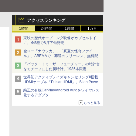
アクセスランキング
1時間
24時間
1週間
1カ月
東映の歴代オープニング映像がカプセルトイ
に。全5種で8月下旬発売
金ロー「ナウシカ」、「真夏の怪奇ファイ
ル」、ABEMAで「葬送のフリーレン」無料配信
など。夏の特番・配信情報
「バック・トゥ・ザ・フューチャー」の時計台
をモチーフにした腕時計。1985本限定
世界初アクティブノイズキャンセリングII搭載
HDMIケーブル「Pulsar HDMI」。SilentPower
から
純正の有線CarPlay/Android Autoをワイヤレス
化するアダプタ
もっと見る