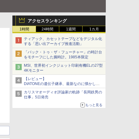
アクセスランキング
1時間
24時間
1週間
1カ月
ティアック、カセットテープなどをデジタル化
する「思い出アーカイブ推進活動」
「バック・トゥ・ザ・フューチャー」の時計台
をモチーフにした腕時計。1985本限定
MSI、世界初インクジェット印刷有機ELの27型
4Kモニター
【レビュー】
DIATONEの遺伝子継承、最新なのに懐かし
い“惚れる音”Tecnologia e Cuore「DS-TC52B」
カリスマオーディオ評論家の軌跡「長岡鉄男の
を聴く
仕事」5日発売
もっと見る