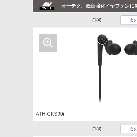
オーテク、低音強化イヤフォンに
(1/4)
次
ATH-CKS90i
(1/4)
次