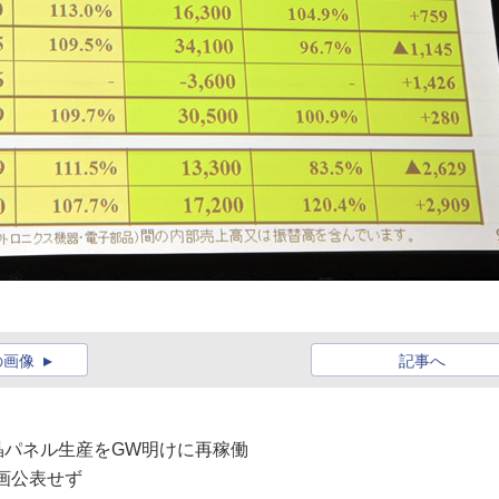
の画像
記事へ
液晶パネル生産をGW明けに再稼働
画公表せず