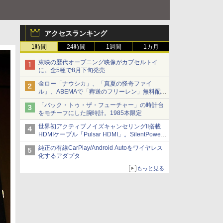
アクセスランキング
1時間
24時間
1週間
1カ月
東映の歴代オープニング映像がカプセルトイ
に。全5種で8月下旬発売
金ロー「ナウシカ」、「真夏の怪奇ファイ
ル」、ABEMAで「葬送のフリーレン」無料配信
など。夏の特番・配信情報
「バック・トゥ・ザ・フューチャー」の時計台
をモチーフにした腕時計。1985本限定
世界初アクティブノイズキャンセリングII搭載
HDMIケーブル「Pulsar HDMI」。SilentPower
から
純正の有線CarPlay/Android Autoをワイヤレス
化するアダプタ
もっと見る