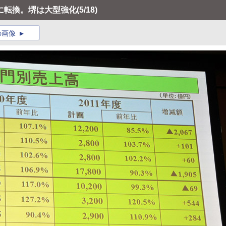
に転換。堺は大型強化
(5/18)
の画像