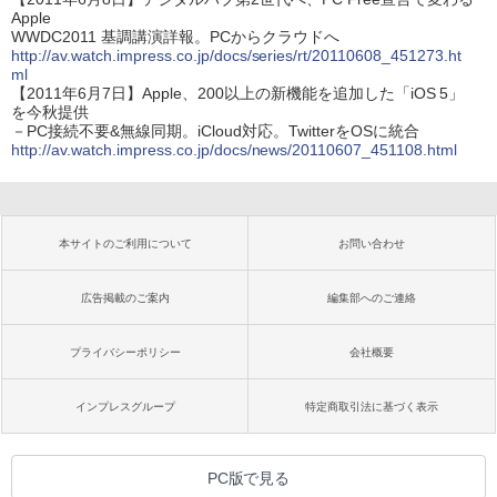
Apple
WWDC2011 基調講演詳報。PCからクラウドへ
http://av.watch.impress.co.jp/docs/series/rt/20110608_451273.ht
ml
【2011年6月7日】Apple、200以上の新機能を追加した「iOS 5」
を今秋提供
－PC接続不要&無線同期。iCloud対応。TwitterをOSに統合
http://av.watch.impress.co.jp/docs/news/20110607_451108.html
本サイトのご利用について
お問い合わせ
広告掲載のご案内
編集部へのご連絡
プライバシーポリシー
会社概要
インプレスグループ
特定商取引法に基づく表示
PC版で見る