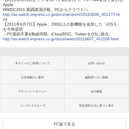
Apple
WWDC2011 基調講演詳報。PCからクラウドへ
http://av.watch.impress.co.jp/docs/series/rt/20110608_451273.ht
ml
【2011年6月7日】Apple、200以上の新機能を追加した「iOS 5」
を今秋提供
－PC接続不要&無線同期。iCloud対応。TwitterをOSに統合
http://av.watch.impress.co.jp/docs/news/20110607_451108.html
本サイトのご利用について
お問い合わせ
広告掲載のご案内
編集部へのご連絡
プライバシーポリシー
会社概要
インプレスグループ
特定商取引法に基づく表示
PC版で見る