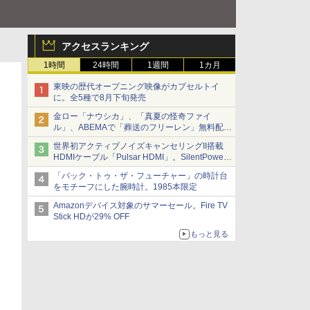
アクセスランキング
1時間
24時間
1週間
1カ月
東映の歴代オープニング映像がカプセルトイ
に。全5種で8月下旬発売
金ロー「ナウシカ」、「真夏の怪奇ファイ
ル」、ABEMAで「葬送のフリーレン」無料配信
など。夏の特番・配信情報
世界初アクティブノイズキャンセリングII搭載
HDMIケーブル「Pulsar HDMI」。SilentPower
から
「バック・トゥ・ザ・フューチャー」の時計台
をモチーフにした腕時計。1985本限定
Amazonデバイス対象のサマーセール。Fire TV
Stick HDが29% OFF
もっと見る