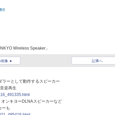
ireless Speaker」
の画像
記事へ
レンダラーとして動作するスピーカー
ら音楽再生
1116_491335.html
X編】オンキヨーDLNAスピーカーなど
カーも
1021_485416.html