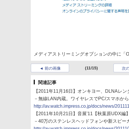
メディアストリーミングオプションの中に「ONKYO W
(11/15)
前の画像
次
関連記事
【2011年11月16日】オンキヨー、DLNA
－無線LAN内蔵。ワイヤレスでPC/スマホか
http://av.watch.impress.co.jp/docs/news/2011
【2011年10月21日】音展'11【秋葉原UD
－40万のステンレスヘッドフォンや新スピー
http://av.watch.impress.co.jp/docs/news/2011