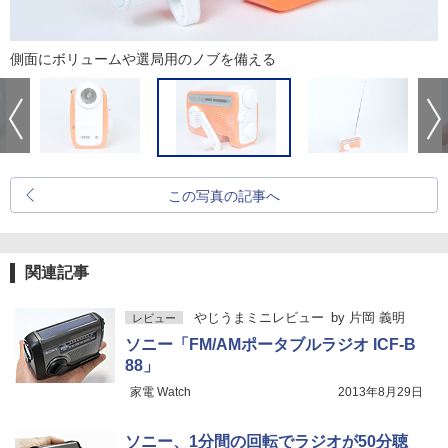
側面にボリュームや選局用のノブを備える
この写真の記事へ
関連記事
やじうまミニレビュー
by
片岡 義明
レビュー
ソニー「FM/AMポータブルラジオ ICF-B
88」
家電 Watch
2013年8月29日
ソニー、1分間の回転でラジオが50分聴