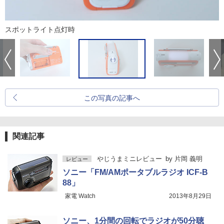
スポットライト点灯時
この写真の記事へ
関連記事
やじうまミニレビュー
by
片岡 義明
レビュー
ソニー「FM/AMポータブルラジオ ICF-B
88」
家電 Watch
2013年8月29日
ソニー、1分間の回転でラジオが50分聴