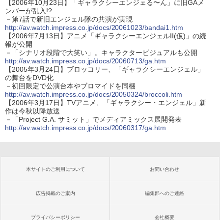
【2006年10月23日】「ギャラクシーエンジェる〜ん」に旧GAメ
ンバーが乱入!?
－第7話で新旧エンジェル隊の共演が実現
http://av.watch.impress.co.jp/docs/20061023/bandai1.htm
【2006年7月13日】アニメ「ギャラクシーエンジェルII(仮)」の続
報が公開
－「シナリオ段階で大笑い」。キャラクタービジュアルも公開
http://av.watch.impress.co.jp/docs/20060713/ga.htm
【2005年3月24日】ブロッコリー、「ギャラクシーエンジェル」
の舞台をDVD化
－初回限定で公演台本やブロマイドを同梱
http://av.watch.impress.co.jp/docs/20050324/broccoli.htm
【2006年3月17日】TVアニメ、「ギャラクシー・エンジェル」新
作は今秋以降放送
－「Project G.A. サミット」でメディアミックス展開発表
http://av.watch.impress.co.jp/docs/20060317/ga.htm
本サイトのご利用について
お問い合わせ
広告掲載のご案内
編集部へのご連絡
プライバシーポリシー
会社概要