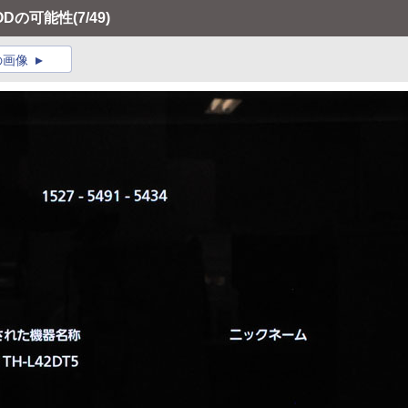
ODの可能性
(7/49)
の画像