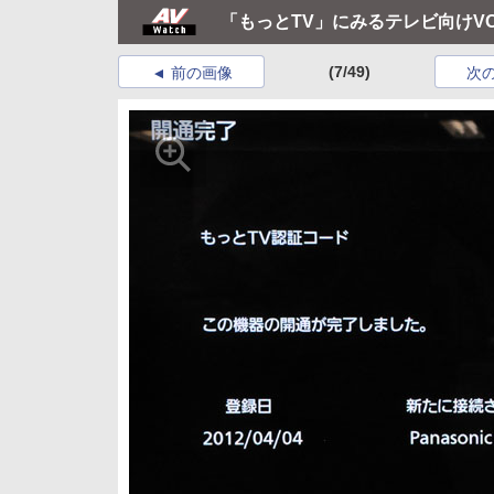
「もっとTV」にみるテレビ向けV
(7/49)
前の画像
次