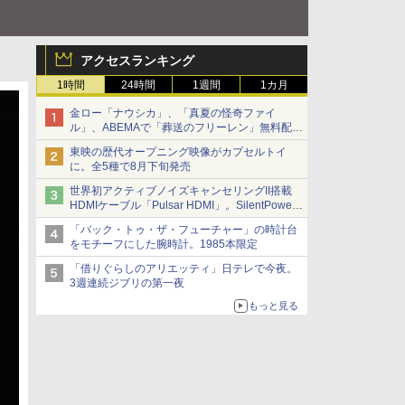
アクセスランキング
1時間
24時間
1週間
1カ月
金ロー「ナウシカ」、「真夏の怪奇ファイ
ル」、ABEMAで「葬送のフリーレン」無料配信
など。夏の特番・配信情報
東映の歴代オープニング映像がカプセルトイ
に。全5種で8月下旬発売
世界初アクティブノイズキャンセリングII搭載
HDMIケーブル「Pulsar HDMI」。SilentPower
から
「バック・トゥ・ザ・フューチャー」の時計台
をモチーフにした腕時計。1985本限定
「借りぐらしのアリエッティ」日テレで今夜。
3週連続ジブリの第一夜
もっと見る