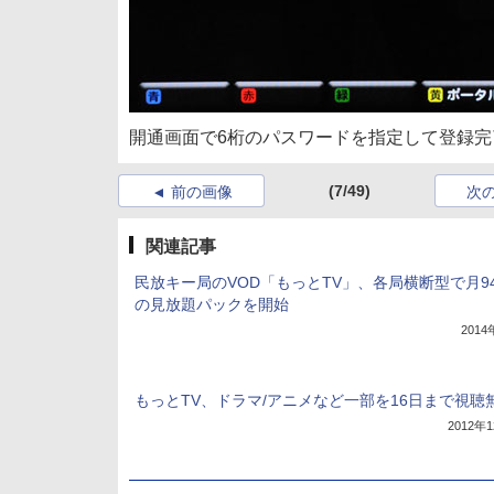
開通画面で6桁のパスワードを指定して登録完
(7/49)
前の画像
次
関連記事
民放キー局のVOD「もっとTV」、各局横断型で月9
の見放題パックを開始
201
もっとTV、ドラマ/アニメなど一部を16日まで視聴
2012年