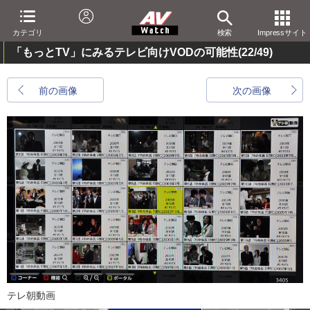
カテゴリ
検索
Impressサイト
「もっとTV」にみるテレビ向けVODの可能性
(22/49)
前の画像
次の画像
テレ朝動画