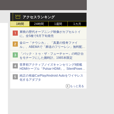
アクセスランキング
1時間
24時間
1週間
1カ月
東映の歴代オープニング映像がカプセルトイ
に。全5種で8月下旬発売
金ロー「ナウシカ」、「真夏の怪奇ファイ
ル」、ABEMAで「葬送のフリーレン」無料配信
など。夏の特番・配信情報
「バック・トゥ・ザ・フューチャー」の時計台
をモチーフにした腕時計。1985本限定
世界初アクティブノイズキャンセリングII搭載
HDMIケーブル「Pulsar HDMI」。SilentPower
から
純正の有線CarPlay/Android Autoをワイヤレス
化するアダプタ
もっと見る