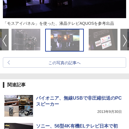
「モスアイパネル」を使った、液晶テレビAQUOSを参考出品
この写真の記事へ
関連記事
パイオニア、無線USBで非圧縮伝送のPC
スピーカー
2013年9月30日
ソニー、56型4K有機ELテレビ日本で初