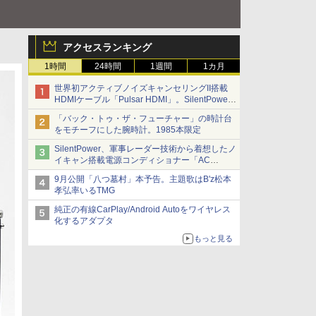
アクセスランキング
1時間
24時間
1週間
1カ月
世界初アクティブノイズキャンセリングII搭載
HDMIケーブル「Pulsar HDMI」。SilentPower
から
「バック・トゥ・ザ・フューチャー」の時計台
をモチーフにした腕時計。1985本限定
SilentPower、軍事レーダー技術から着想したノ
イキャン搭載電源コンディショナー「AC
iPurifier2」
9月公開「八つ墓村」本予告。主題歌はB'z松本
孝弘率いるTMG
純正の有線CarPlay/Android Autoをワイヤレス
化するアダプタ
もっと見る