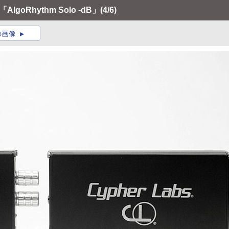
lgoRhythm Solo -dB」
(4/6)
の画像