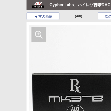
Cypher Labs、ハイレゾ携帯DAC「A
(4/6)
前の画像
次