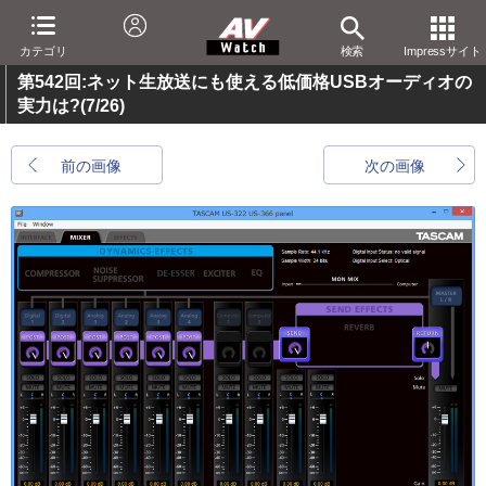
カテゴリ
検索
Impressサイト
第542回:ネット生放送にも使える低価格USBオーディオの
実力は?
(7/26)
前の画像
次の画像