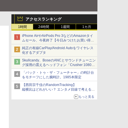
アクセスランキング
1時間
24時間
1週間
1カ月
iPhone AirやAirPods Pro 3などのAmazonタイ
ムセール、今夜終了【今日みつけたお買い得
品】
純正の有線CarPlay/Android Autoをワイヤレス
化するアダプタ
Skullcandy、BoseのANCとサウンドチューニン
グ採用の震えるヘッドフォン「Crusher 1080
ANC」
「バック・トゥ・ザ・フューチャー」の時計台
をモチーフにした腕時計。1985本限定
【西田宗千佳のRandomTracking】
縦横比はどれがいい？ エンタメ目線で考える、
サムスン新「Galaxy Z Fold」
もっと見る