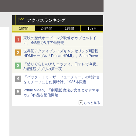
アクセスランキング
1時間
24時間
1週間
1カ月
東映の歴代オープニング映像がカプセルトイ
に。全5種で8月下旬発売
世界初アクティブノイズキャンセリングII搭載
HDMIケーブル「Pulsar HDMI」。SilentPower
から
「借りぐらしのアリエッティ」日テレで今夜。
3週連続ジブリの第一夜
「バック・トゥ・ザ・フューチャー」の時計台
をモチーフにした腕時計。1985本限定
Prime Video、「劇場版 魔法少女まどか☆マギ
カ」3作品を配信開始
もっと見る