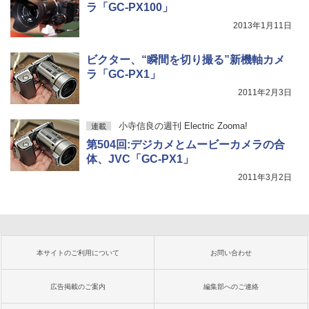
ラ「GC-PX100」
2013年1月11日
ビクター、“瞬間を切り撮る”新機軸カメ
ラ「GC-PX1」
2011年2月3日
小寺信良の週刊 Electric Zooma!
連載
第504回:デジカメとムービーカメラの合
体、JVC「GC-PX1」
2011年3月2日
本サイトのご利用について
お問い合わせ
広告掲載のご案内
編集部へのご連絡