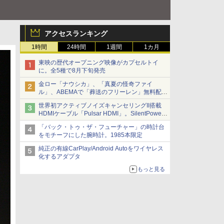
アクセスランキング
1時間
24時間
1週間
1カ月
東映の歴代オープニング映像がカプセルトイ
に。全5種で8月下旬発売
金ロー「ナウシカ」、「真夏の怪奇ファイ
ル」、ABEMAで「葬送のフリーレン」無料配信
など。夏の特番・配信情報
世界初アクティブノイズキャンセリングII搭載
HDMIケーブル「Pulsar HDMI」。SilentPower
から
「バック・トゥ・ザ・フューチャー」の時計台
をモチーフにした腕時計。1985本限定
純正の有線CarPlay/Android Autoをワイヤレス
化するアダプタ
もっと見る