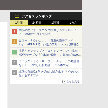
アクセスランキング
1時間
24時間
1週間
1カ月
東映の歴代オープニング映像がカプセルトイ
に。全5種で8月下旬発売
金ロー「ナウシカ」、「真夏の怪奇ファイ
ル」、ABEMAで「葬送のフリーレン」無料配信
など。夏の特番・配信情報
世界初アクティブノイズキャンセリングII搭載
HDMIケーブル「Pulsar HDMI」。SilentPower
から
「バック・トゥ・ザ・フューチャー」の時計台
をモチーフにした腕時計。1985本限定
純正の有線CarPlay/Android Autoをワイヤレス
化するアダプタ
もっと見る