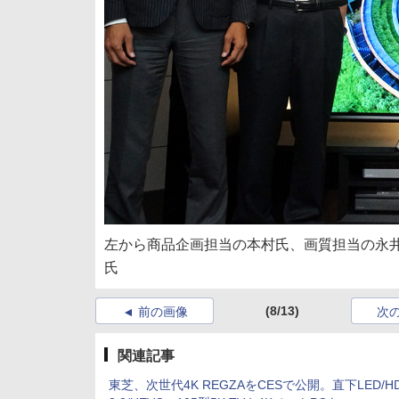
左から商品企画担当の本村氏、画質担当の永
氏
(8/13)
前の画像
次
関連記事
東芝、次世代4K REGZAをCESで公開。直下LED/H