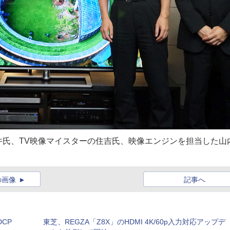
井氏、TV映像マイスターの住吉氏、映像エンジンを担当した山
の画像
記事へ
DCP
東芝、REGZA「Z8X」のHDMI 4K/60p入力対応アップデ