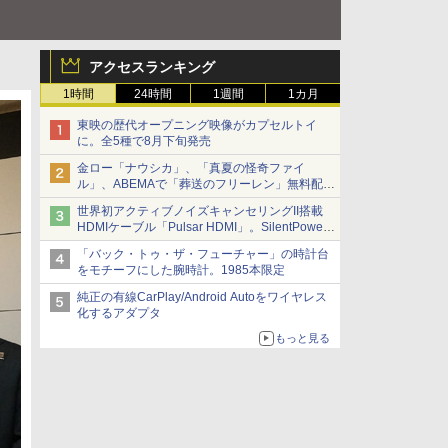
アクセスランキング
1時間
24時間
1週間
1カ月
東映の歴代オープニング映像がカプセルトイ
に。全5種で8月下旬発売
金ロー「ナウシカ」、「真夏の怪奇ファイ
ル」、ABEMAで「葬送のフリーレン」無料配信
など。夏の特番・配信情報
世界初アクティブノイズキャンセリングII搭載
HDMIケーブル「Pulsar HDMI」。SilentPower
から
「バック・トゥ・ザ・フューチャー」の時計台
をモチーフにした腕時計。1985本限定
純正の有線CarPlay/Android Autoをワイヤレス
化するアダプタ
もっと見る