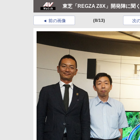
東芝「REGZA Z8X」開発陣に聞
(8/13)
前の画像
次