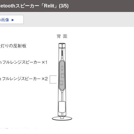
oothスピーカー「Relit」
(3/5)
の画像