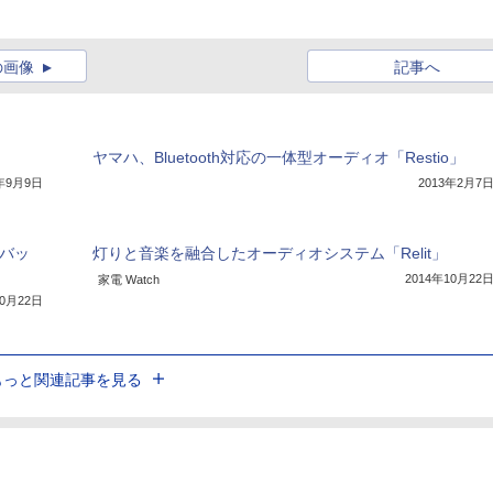
の画像
記事へ
ヤマハ、Bluetooth対応の一体型オーディオ「Restio」
3年9月9日
2013年2月7
、バッ
灯りと音楽を融合したオーディオシステム「Relit」
2014年10月22
家電 Watch
10月22日
もっと関連記事を見る