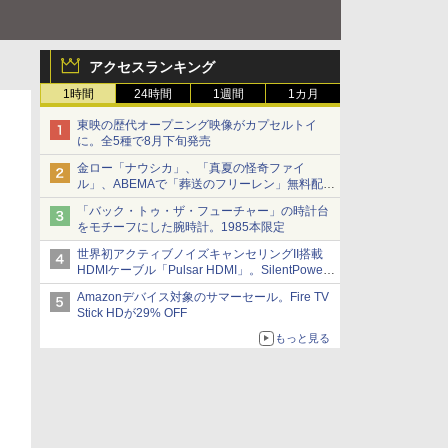
アクセスランキング
1時間
24時間
1週間
1カ月
東映の歴代オープニング映像がカプセルトイ
に。全5種で8月下旬発売
金ロー「ナウシカ」、「真夏の怪奇ファイ
ル」、ABEMAで「葬送のフリーレン」無料配信
など。夏の特番・配信情報
「バック・トゥ・ザ・フューチャー」の時計台
をモチーフにした腕時計。1985本限定
世界初アクティブノイズキャンセリングII搭載
HDMIケーブル「Pulsar HDMI」。SilentPower
から
Amazonデバイス対象のサマーセール。Fire TV
Stick HDが29% OFF
もっと見る