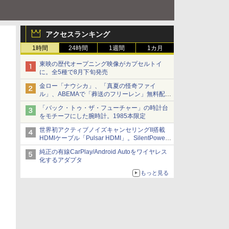
アクセスランキング
1時間
24時間
1週間
1カ月
東映の歴代オープニング映像がカプセルトイ
に。全5種で8月下旬発売
金ロー「ナウシカ」、「真夏の怪奇ファイ
ル」、ABEMAで「葬送のフリーレン」無料配信
など。夏の特番・配信情報
「バック・トゥ・ザ・フューチャー」の時計台
をモチーフにした腕時計。1985本限定
世界初アクティブノイズキャンセリングII搭載
HDMIケーブル「Pulsar HDMI」。SilentPower
から
純正の有線CarPlay/Android Autoをワイヤレス
化するアダプタ
もっと見る