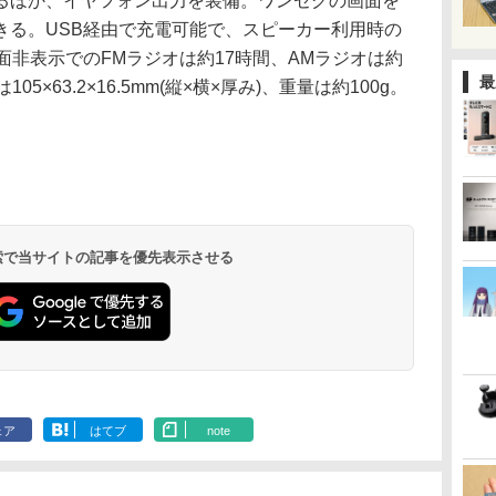
ほか、イヤフォン出力を装備。ワンセグの画面を
きる。USB経由で充電可能で、スピーカー利用時の
面非表示でのFMラジオは約17時間、AMラジオは約
最
5×63.2×16.5mm(縦×横×厚み)、重量は約100g。
 検索で当サイトの記事を優先表示させる
ェア
はてブ
note