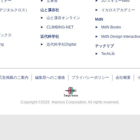
セミナー
立東舎
JレスキューWeb
 X（デジタルクロス）
山と溪谷社
イカロスアカデミー
山と溪谷オンライン
MdN
CLIMBING-NET
MdN Books
ブックス
近代科学社
MdN Design Interactiv
ing
近代科学社Digital
テックリブ
TechLib
広告掲載のご案内
編集部へのご連絡
プライバシーポリシー
会社概要
Copyright ©
2026
Impress Corporation. All rights reserved.