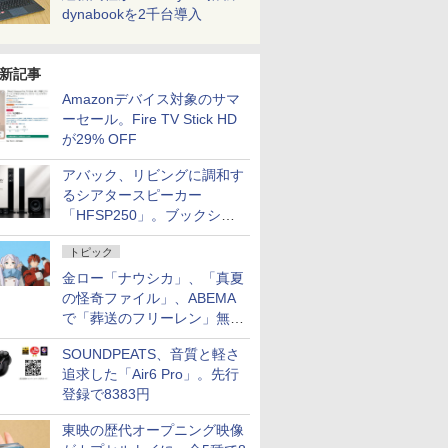
dynabookを2千台導入
新記事
Amazonデバイス対象のサマ
ーセール。Fire TV Stick HD
が29% OFF
アバック、リビングに調和す
るシアタースピーカー
「HFSP250」。ブックシェ
ルフはペア3万円以下
トピック
金ロー「ナウシカ」、「真夏
の怪奇ファイル」、ABEMA
で「葬送のフリーレン」無料
配信など。夏の特番・配信情
SOUNDPEATS、音質と軽さ
報
追求した「Air6 Pro」。先行
登録で8383円
東映の歴代オープニング映像