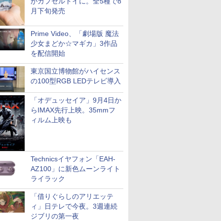
がカプセルトイに。全5種で8
月下旬発売
Prime Video、「劇場版 魔法
少女まどか☆マギカ」3作品
を配信開始
東京国立博物館がハイセンス
の100型RGB LEDテレビ導入
「オデュッセイア」9月4日か
らIMAX先行上映。35mmフ
ィルム上映も
Technicsイヤフォン「EAH-
AZ100」に新色ムーンライト
ライラック
「借りぐらしのアリエッテ
ィ」日テレで今夜。3週連続
ジブリの第一夜