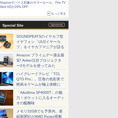
Amazonデバイス対象のサマーセール。Fire TV
Stick HDが29% OFF
もっと見る
Special Site
SOUNDPEATSのイヤカフ型
イヤフォン「UU2イヤーカ
フ」をイヤカフマニアが語る
Amazon プライムデー過去最
安! Anker注目プロジェクタ
ー3モデルを使ってみた
ハイグレードテレビ「TCL
Q7D Pro」。圧巻の色彩美で
映画＆ゲームが極上体験に
「A&ultima SP4000T」の魅
力！ポケットに入るオーディ
オの醍醐味
メモリ32GBでも予算内。産
経新聞社がAMD Ryzen搭載