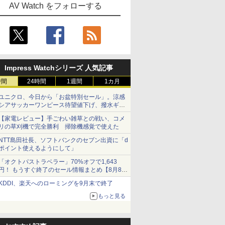
AV Watch をフォローする
Impress Watchシリーズ 人気記事
時間
24時間
1週間
1カ月
ユニクロ、今日から「お盆特別セール」。涼感
シアサッカーワンピース待望値下げ、撥水ギア
ショーツは1990円に
【家電レビュー】手ごわい雑草との戦い、コメ
リの草刈機で完全勝利 掃除機感覚で使えた
NTT島田社長、ソフトバンクのセブン出資に「d
ポイント使えるようにして」
「オクトパストラベラー」70%オフで1,643
円！ もうすぐ終了のセール情報まとめ【8月8日
更新】
KDDI、楽天へのローミングを9月末で終了
ニンテンドーeショップでは「大神 絶景版」が
67%オフで990円
もっと見る