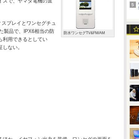
イスで、ヤマダ電機の直
ディスプレイとワンセグチュ
た製品で、IPX6相当の防
防水ワンセグTV&FM/AM
も利用できるとしてい
証しない。