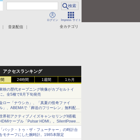
ログイン
Impress サイト
全カテゴリ
音楽配信
アクセスランキング
時間
24時間
1週間
1カ月
東映の歴代オープニング映像がカプセルトイ
に。全5種で8月下旬発売
金ロー「ナウシカ」、「真夏の怪奇ファイ
ル」、ABEMAで「葬送のフリーレン」無料配信
など。夏の特番・配信情報
世界初アクティブノイズキャンセリングII搭載
HDMIケーブル「Pulsar HDMI」。SilentPower
から
「バック・トゥ・ザ・フューチャー」の時計台
をモチーフにした腕時計。1985本限定