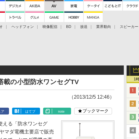
オ
ヘッドフォン
映像配信
BD
放送
業界動向
スピーカー
ェクタ
PS4
BDプレーヤー
映像配信
BD
1
M搭載の小型防水ワンセグTV
（2013/12/5 12:46）
ブックマーク
ェア
はてブ
note
使える「防水ワンセグ
よりヤマダ電機主要店で販売