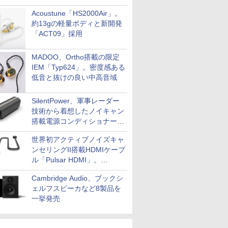
Acoustune「HS2000Air」。
約13gの軽量ボディと新開発
「ACT09」採用
MADOO、Ortho搭載の限定
IEM「Typ624」。密度感ある
低音と抜けの良い中高音域
SilentPower、軍事レーダー
技術から着想したノイキャン
搭載電源コンディショナー
「AC iPurifier2」
世界初アクティブノイズキャ
ンセリングII搭載HDMIケーブ
ル「Pulsar HDMI」。
SilentPowerから
Cambridge Audio、ブックシ
ェルフスピーカなど8製品を
一挙発売