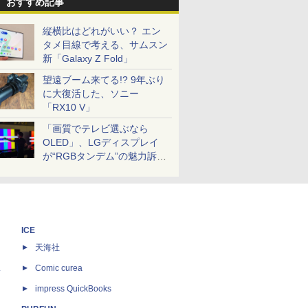
おすすめ記事
縦横比はどれがいい？ エン
タメ目線で考える、サムスン
新「Galaxy Z Fold」
望遠ブーム来てる!? 9年ぶり
に大復活した、ソニー
「RX10 V」
「画質でテレビ選ぶなら
OLED」、LGディスプレイ
が“RGBタンデム”の魅力訴
求。液晶とのガチ比較も
ICE
天海社
ス
Comic curea
impress QuickBooks