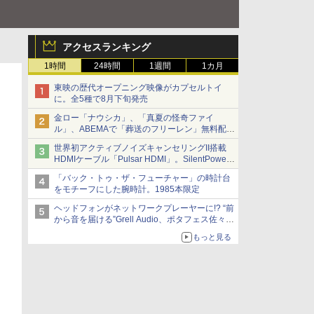
アクセスランキング
1時間
24時間
1週間
1カ月
東映の歴代オープニング映像がカプセルトイ
に。全5種で8月下旬発売
金ロー「ナウシカ」、「真夏の怪奇ファイ
ル」、ABEMAで「葬送のフリーレン」無料配信
など。夏の特番・配信情報
世界初アクティブノイズキャンセリングII搭載
HDMIケーブル「Pulsar HDMI」。SilentPower
から
「バック・トゥ・ザ・フューチャー」の時計台
をモチーフにした腕時計。1985本限定
ヘッドフォンがネットワークプレーヤーに!? “前
から音を届ける”Grell Audio、ポタフェス佐々木
的注目展示
もっと見る