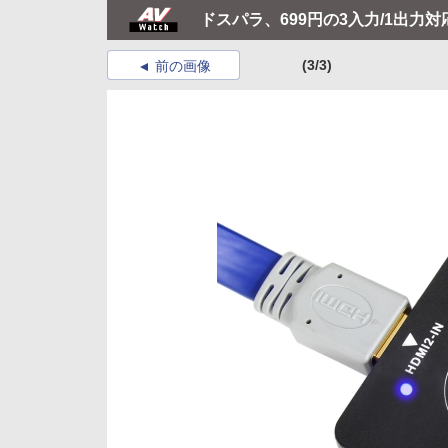
ドスパラ、699円の3入力/1出力対
(3/3)
前の画像