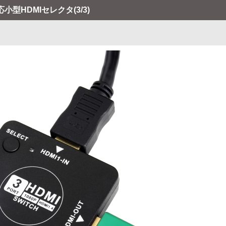
応小型HDMIセレクタ
(3/3)