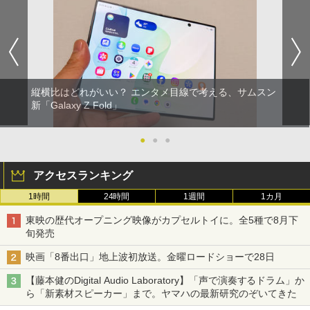
縦横比はどれがいい？ エンタメ目線で考える、サムスン
新「Galaxy Z Fold」
●
●
●
アクセスランキング
1時間
24時間
1週間
1カ月
東映の歴代オープニング映像がカプセルトイに。全5種で8月下
旬発売
映画「8番出口」地上波初放送。金曜ロードショーで28日
【藤本健のDigital Audio Laboratory】「声で演奏するドラム」か
ら「新素材スピーカー」まで。ヤマハの最新研究のぞいてきた