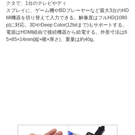
クタで、1台のテレビやディ
スプレイに、ゲーム機やBDプレーヤーなど最大3台のHD
MI機器を切り替えて入力できる。解像度はフルHD(1080
p)に対応。3DやDeep Color(12bitまで)もサポートする。
電源はHDMI経由で接続機器から給電する。外形寸法は6
5×65×14mm(縦×横×厚さ)、重量は約40g。