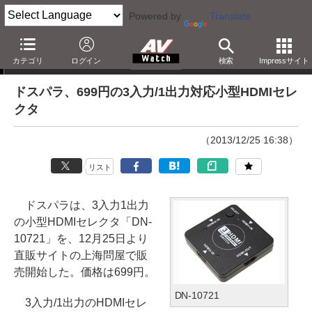
Powered by
Translate
ニュース
カテゴリ
ログイン
検索
Impressサイト
ドスパラ、699円の3入力/1出力対応小型HDMIセレ
クタ
（2013/12/25 16:38）
リスト
ドスパラは、3入力1出力
の小型HDMIセレクタ「DN-
10721」を、12月25日より
直販サイトの上海問屋で販
売開始した。価格は699円。
DN-10721
3入力/1出力のHDMIセレ