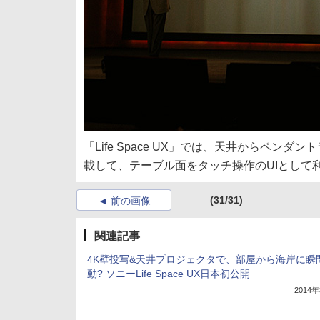
「Life Space UX」では、天井からペ
載して、テーブル面をタッチ操作のUIとして
(31/31)
前の画像
関連記事
4K壁投写&天井プロジェクタで、部屋から海岸に瞬
動? ソニーLife Space UX日本初公開
2014