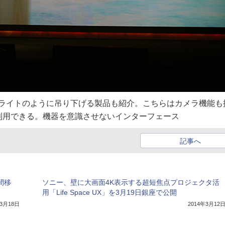
ンダントライトのように吊り下げる製品も紹介。こちらはカメラ機能も
利用できる。機器を意識させないインターフェース
記事へ
間移
ソニー、壁に大画面4K表示する超短焦点プロジェクタ活
用「Life Space UX」を3月19日銀座で公開
年3月18日
2014年3月12