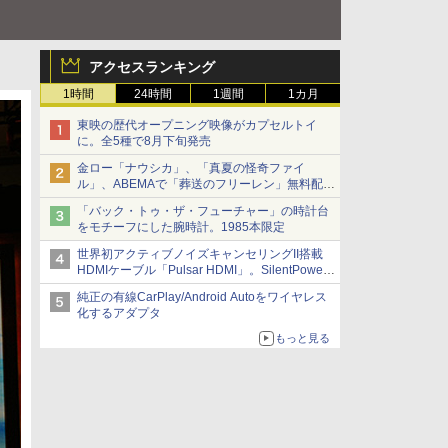
アクセスランキング
1時間
24時間
1週間
1カ月
東映の歴代オープニング映像がカプセルトイ
に。全5種で8月下旬発売
金ロー「ナウシカ」、「真夏の怪奇ファイ
ル」、ABEMAで「葬送のフリーレン」無料配信
など。夏の特番・配信情報
「バック・トゥ・ザ・フューチャー」の時計台
をモチーフにした腕時計。1985本限定
世界初アクティブノイズキャンセリングII搭載
HDMIケーブル「Pulsar HDMI」。SilentPower
から
純正の有線CarPlay/Android Autoをワイヤレス
化するアダプタ
もっと見る